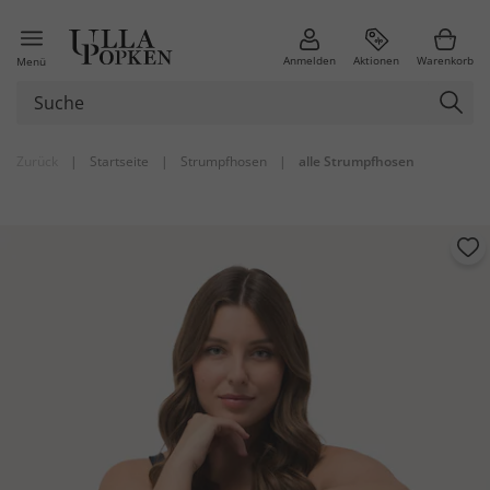
Anmelden
Aktionen
Warenkorb
Menü
Zurück
|
Startseite
|
Strumpfhosen
|
alle Strumpfhosen