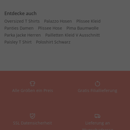
Entdecke auch
Oversized T Shirts
Palazzo Hosen
Plissee Kleid
Panties Damen
Plissee Hose
Pima Baumwolle
Parka Jacke Herren
Pailletten Kleid V Ausschnitt
Paisley T Shirt
Poloshirt Schwarz
Alle Größen ein Preis
Gratis Filiallieferung
SSL Datensicherheit
Lieferung an
Wunschadresse