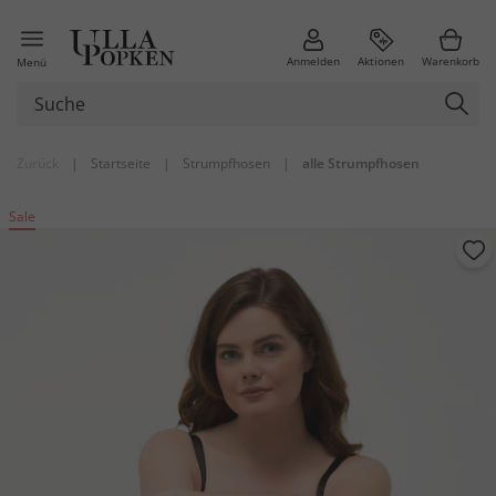
Anmelden
Aktionen
Warenkorb
Menü
Zurück
|
Startseite
|
Strumpfhosen
|
alle Strumpfhosen
Sale