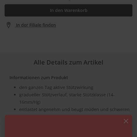
In den Warenkorb
In der Filiale finden
Alle Details zum Artikel
Informationen zum Produkt
den ganzen Tag aktive Stützwirkung
gradueller Stützverlauf, starke Stützklasse (14-
16mm/Hg)
entlastet angenehm und beugt müden und schweren
Beinen vor
breites, extraweiches Bündchen
verstärkte Ferse