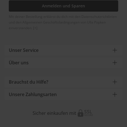
Anmelden und Sparen
Mit deiner Bestellung erklärst du dich mit den Datenschutzrichtlinien
und den Allgemeinen Geschäftsbedingungen von Ulla Popken
einverstanden.
[+]
Unser Service
Über uns
Brauchst du Hilfe?
Unsere Zahlungsarten
Sicher einkaufen mit