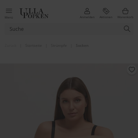
Anmelden
Aktionen
Warenkorb
Menü
Zurück
|
Startseite
|
Strümpfe
|
Socken