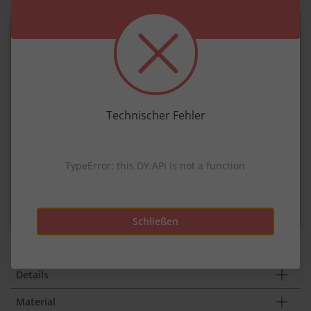
Technischer Fehler
Ökotex Standard 100
TypeError: this.DY.API is not a function
Ein Produktlabel für den Verbraucherschutz vor
Schadstoffen durch unabhängige Prüfung.
mehr zur Nachhaltigkeit
Schließen
Details
Material