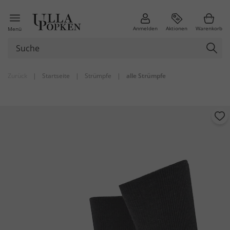
Anmelden
Aktionen
Warenkorb
Menü
Zurück
|
Startseite
|
Strümpfe
|
alle Strümpfe