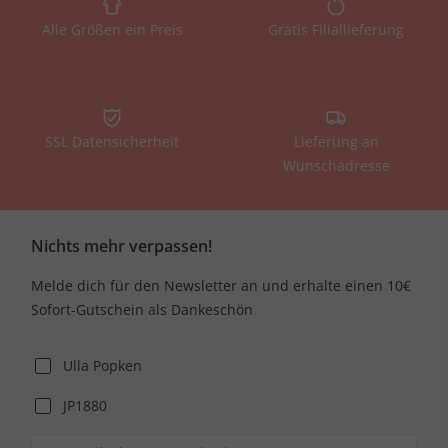
Alle Größen ein Preis
Gratis Filiallieferung
SSL Datensicherheit
Lieferung an
Wunschadresse
Nichts mehr verpassen!
Melde dich für den Newsletter an und erhalte einen 10€
Sofort-Gutschein als Dankeschön
Ulla Popken
JP1880