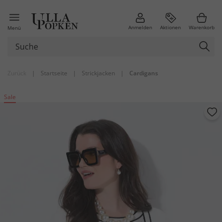
Anmelden
Aktionen
Warenkorb
Menü
Zurück
|
Startseite
|
Strickjacken
|
Cardigans
Sale