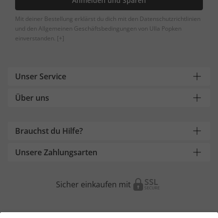
Anmelden und Sparen
Mit deiner Bestellung erklärst du dich mit den Datenschutzrichtlinien
und den Allgemeinen Geschäftsbedingungen von Ulla Popken
einverstanden.
[+]
Unser Service
Über uns
Brauchst du Hilfe?
Unsere Zahlungsarten
Sicher einkaufen mit