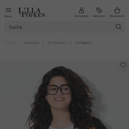
Anmelden
Aktionen
Warenkorb
Menü
Zurück
|
Startseite
|
Strickjacken
|
Cardigans