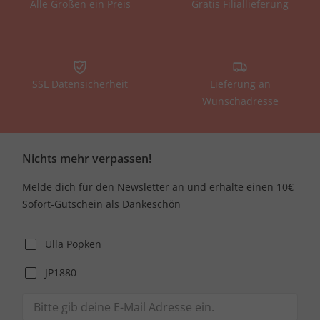
Alle Größen ein Preis
Gratis Filiallieferung
SSL Datensicherheit
Lieferung an
Wunschadresse
Nichts mehr verpassen!
Melde dich für den Newsletter an und erhalte einen 10€
Sofort-Gutschein als Dankeschön
Ulla Popken
JP1880