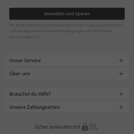
Anmelden und Sparen
Mit deiner Bestellung erklärst du dich mit den Datenschutzrichtlinien
und den Allgemeinen Geschäftsbedingungen von Ulla Popken
einverstanden.
[+]
Unser Service
Über uns
Brauchst du Hilfe?
Unsere Zahlungsarten
Sicher einkaufen mit