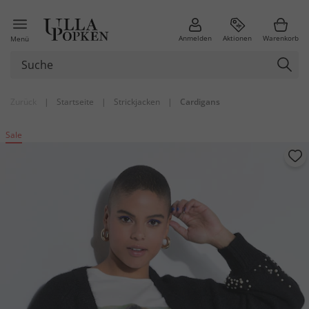
Anmelden
Aktionen
Warenkorb
Menü
Zurück
|
Startseite
|
Strickjacken
|
Cardigans
Sale