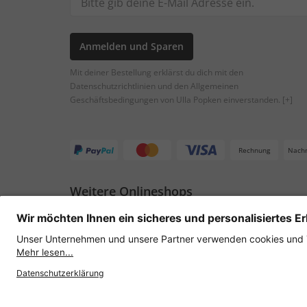
Anmelden und Sparen
Mit deiner Bestellung erklärst du dich mit den
Datenschutzrichtlinien und den Allgemeinen
Geschäftsbedingungen von Ulla Popken einverstanden.
[+]
Rechnung
Nach
Weitere Onlineshops
Österreich
Datenschutz
AGB
Widerruf erklären
Lie