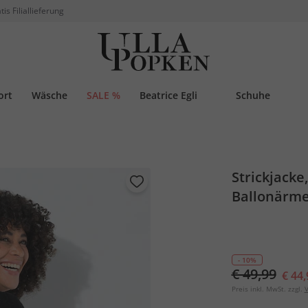
tis Filiallieferung
ort
Wäsche
SALE %
Beatrice Egli
Schuhe
Strickjacke
Ballonärme
- 10%
€ 49,99
€ 44,
Preis inkl. MwSt. zzgl.
V