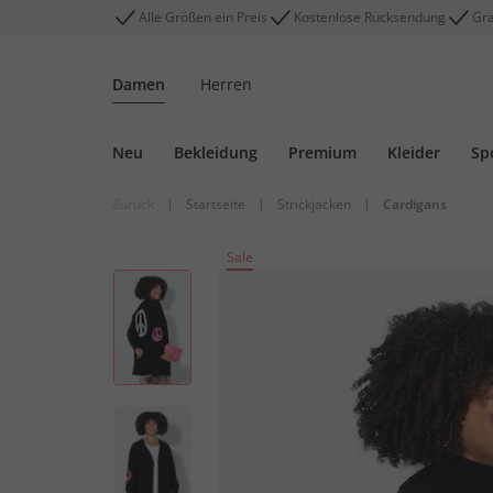
Alle Größen ein Preis
Kostenlose Rücksendung
Gra
Damen
Herren
Neu
Bekleidung
Premium
Kleider
Sp
Zurück
|
Startseite
|
Strickjacken
|
Cardigans
Sale