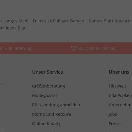
s Langes Kleid
Feinstrick Pullover Damen
Damen Shirt Kurzarm
im Jeans Blau
is Filiallieferung
SSL Datensicherheit
Unser Service
Über uns
n
Größenberatung
Filialwelt
Modeglossar
Ulla Popken
Rücksendung anmelden
Unternehm
Storno und Retoure
Jobs
Online-Katalog
Presse