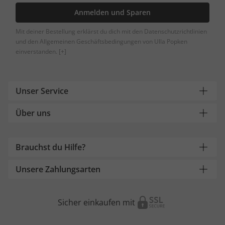
Anmelden und Sparen
Mit deiner Bestellung erklärst du dich mit den Datenschutzrichtlinien
und den Allgemeinen Geschäftsbedingungen von Ulla Popken
einverstanden.
[+]
Unser Service
Über uns
Brauchst du Hilfe?
Unsere Zahlungsarten
Sicher einkaufen mit