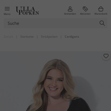
Anmelden
Aktionen
Warenkorb
Menü
Zurück
|
Startseite
|
Strickjacken
|
Cardigans