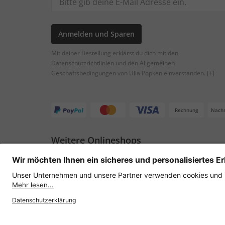
Anmelden und Sparen
Mit deiner Bestellung erklärst du dich mit den
Datenschutzrichtlinien und den Allgemeinen
Geschäftsbedingungen von Ulla Popken einverstanden.
[+]
Rechnung
Nach
Weitere Onlineshops
Österreich
Datenschutz
AGB
Widerruf erklären
Lie