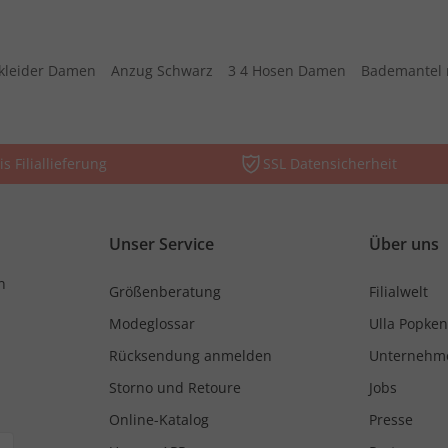
kleider Damen
Anzug Schwarz
3 4 Hosen Damen
Bademantel 
is Filiallieferung
SSL Datensicherheit
Unser Service
Über uns
n
Größenberatung
Filialwelt
Modeglossar
Ulla Popken
Rücksendung anmelden
Unternehm
Storno und Retoure
Jobs
Online-Katalog
Presse