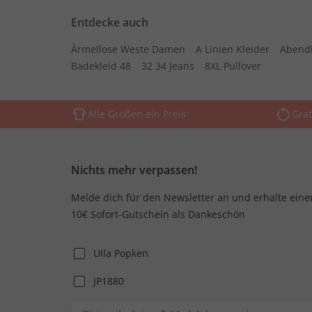
Entdecke auch
Ärmellose Weste Damen
A Linien Kleider
Abend
Badekleid 48
32 34 Jeans
8XL Pullover
Alle Größen ein Preis
Grat
Nichts mehr verpassen!
Melde dich für den Newsletter an und erhalte eine
10€ Sofort-Gutschein als Dankeschön
Ulla Popken
JP1880