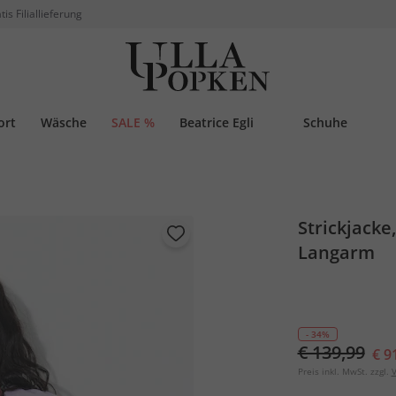
tis Filiallieferung
ort
Wäsche
SALE %
Beatrice Egli
Schuhe
Strickjacke
Langarm
- 34%
€ 139,99
€ 9
Preis inkl. MwSt. zzgl.
V