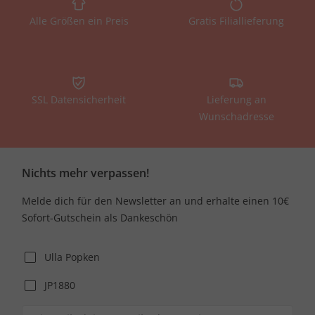
Alle Größen ein Preis
Gratis Filiallieferung
SSL Datensicherheit
Lieferung an
Wunschadresse
Nichts mehr verpassen!
Melde dich für den Newsletter an und erhalte einen 10€
Sofort-Gutschein als Dankeschön
Ulla Popken
JP1880