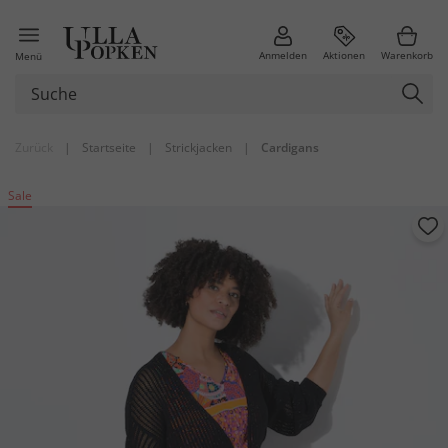
Anmelden
Aktionen
Warenkorb
Menü
Zurück
|
Startseite
|
Strickjacken
|
Cardigans
Sale