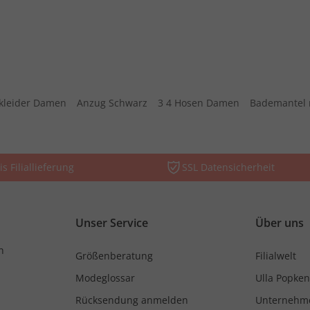
kleider Damen
Anzug Schwarz
3 4 Hosen Damen
Bademantel 
is Filiallieferung
SSL Datensicherheit
Unser Service
Über uns
n
Größenberatung
Filialwelt
Modeglossar
Ulla Popken
Rücksendung anmelden
Unternehm