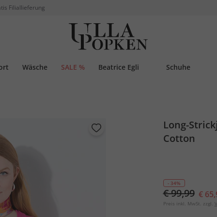
tis Filiallieferung
ort
Wäsche
SALE %
Beatrice Egli
Schuhe
Long-Strick
Cotton
- 34%
€ 99,99
€ 65,
Preis inkl. MwSt. zzgl.
V