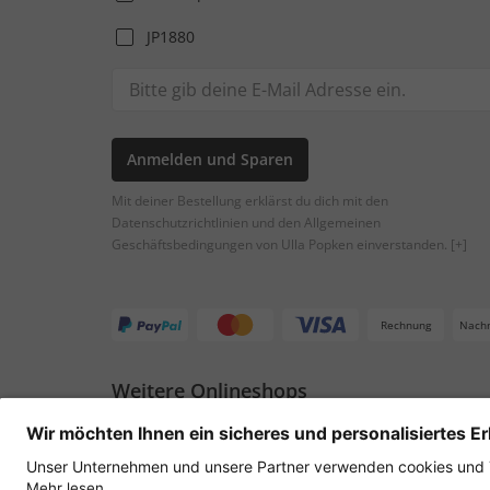
JP1880
Anmelden und Sparen
Mit deiner Bestellung erklärst du dich mit den
Datenschutzrichtlinien und den Allgemeinen
Geschäftsbedingungen von Ulla Popken einverstanden.
[+]
Rechnung
Nach
Weitere Onlineshops
Österreich