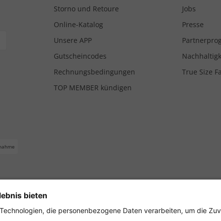
Storno und Retoure
Jobs
Online-Katalog
Presse
Unsere APP
Partnerpr
Gutscheincodes
Nachhaltigk
Rechnungsbedingungen
True Size F
TOP MEMBER kündigen
nahme