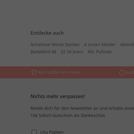
Entdecke auch
Ärmellose Weste Damen
A Linien Kleider
Abend
Badekleid 48
32 34 Jeans
8XL Pullover
Alle Größen ein Preis
Grat
Nichts mehr verpassen!
Melde dich für den Newsletter an und erhalte eine
10€ Sofort-Gutschein als Dankeschön
Ulla Popken