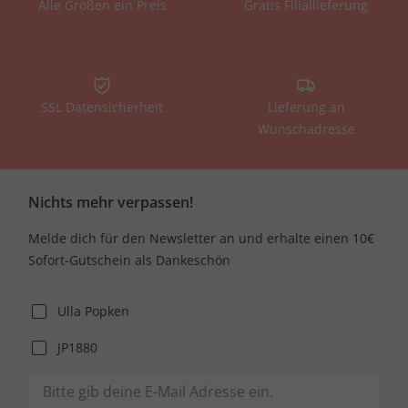
Alle Größen ein Preis
Gratis Filiallieferung
SSL Datensicherheit
Lieferung an
Wunschadresse
Nichts mehr verpassen!
Melde dich für den Newsletter an und erhalte einen 10€
Sofort-Gutschein als Dankeschön
Ulla Popken
JP1880