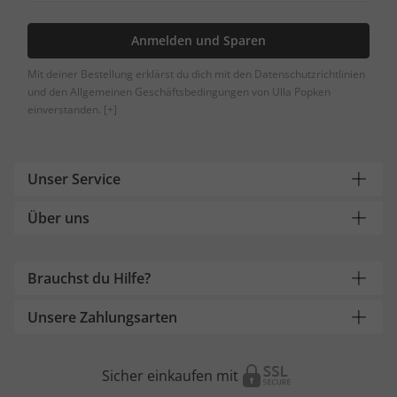
Anmelden und Sparen
Mit deiner Bestellung erklärst du dich mit den Datenschutzrichtlinien
und den Allgemeinen Geschäftsbedingungen von Ulla Popken
einverstanden.
[+]
Unser Service
Über uns
Brauchst du Hilfe?
Unsere Zahlungsarten
Sicher einkaufen mit