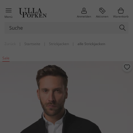
Anmelden
Aktionen
Warenkorb
Menü
Zurück
|
Startseite
|
Strickjacken
|
alle Strickjacken
Sale