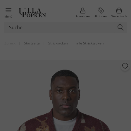
Anmelden
Aktionen
Warenkorb
Menü
Zurück
|
Startseite
|
Strickjacken
|
alle Strickjacken