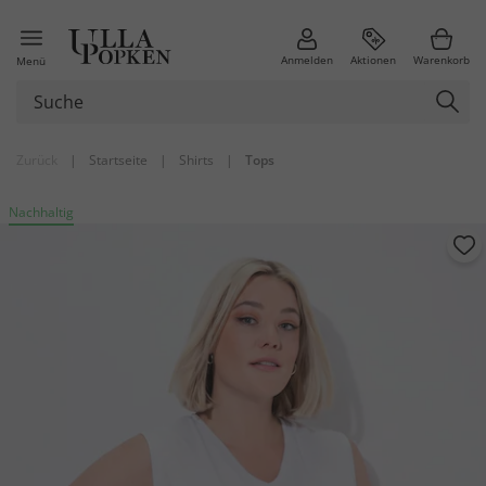
Anmelden
Aktionen
Warenkorb
Menü
Zurück
|
Startseite
|
Shirts
|
Tops
Nachhaltig