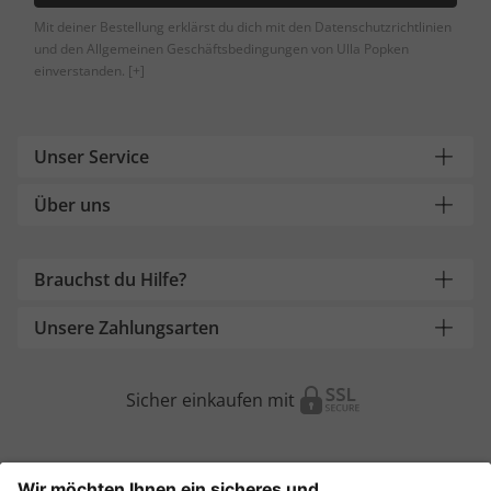
Mit deiner Bestellung erklärst du dich mit den Datenschutzrichtlinien
und den Allgemeinen Geschäftsbedingungen von Ulla Popken
einverstanden.
[+]
Unser Service
Über uns
Brauchst du Hilfe?
Unsere Zahlungsarten
Sicher einkaufen mit
Weitere Onlineshops