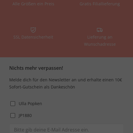
Alle Größen ein Preis
Gratis Filiallieferung
SSL Datensicherheit
Lieferung an
Wunschadresse
Nichts mehr verpassen!
Melde dich für den Newsletter an und erhalte einen 10€
Sofort-Gutschein als Dankeschön
Ulla Popken
JP1880