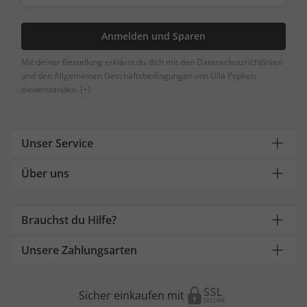
Anmelden und Sparen
Mit deiner Bestellung erklärst du dich mit den Datenschutzrichtlinien
und den Allgemeinen Geschäftsbedingungen von Ulla Popken
einverstanden.
[+]
Unser Service
Über uns
Brauchst du Hilfe?
Unsere Zahlungsarten
Sicher einkaufen mit