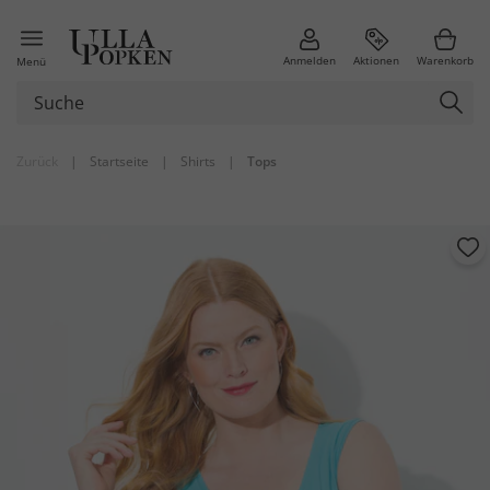
Anmelden
Aktionen
Warenkorb
Menü
Zurück
|
Startseite
|
Shirts
|
Tops