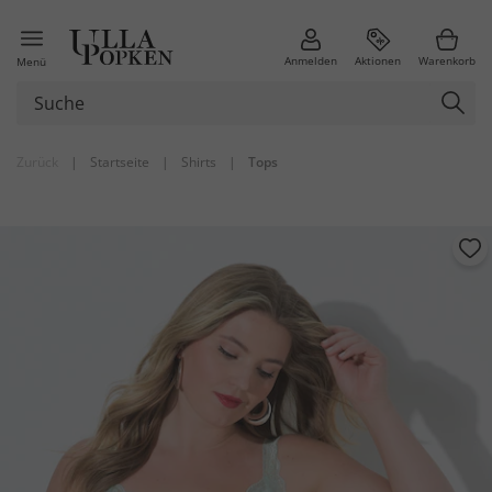
Anmelden
Aktionen
Warenkorb
Menü
Zurück
|
Startseite
|
Shirts
|
Tops