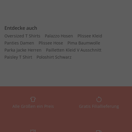
Entdecke auch
Oversized T Shirts
Palazzo Hosen
Plissee Kleid
Panties Damen
Plissee Hose
Pima Baumwolle
Parka Jacke Herren
Pailletten Kleid V Ausschnitt
Paisley T Shirt
Poloshirt Schwarz
Alle Größen ein Preis
Gratis Filiallieferung