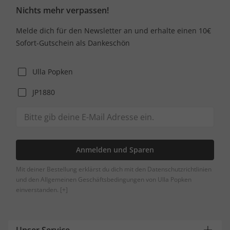
Nichts mehr verpassen!
Melde dich für den Newsletter an und erhalte einen 10€
Sofort-Gutschein als Dankeschön
Ulla Popken
JP1880
Anmelden und Sparen
Mit deiner Bestellung erklärst du dich mit den Datenschutzrichtlinien
und den Allgemeinen Geschäftsbedingungen von Ulla Popken
einverstanden.
[+]
Unser Service