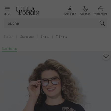
Anmelden
Aktionen
Warenkorb
Menü
Zurück
|
Startseite
|
Shirts
|
T-Shirts
Nachhaltig