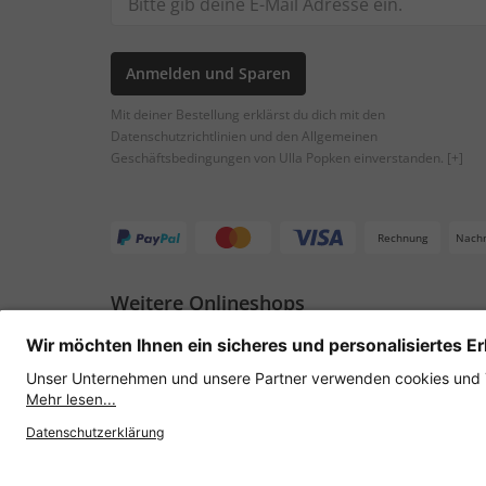
Anmelden und Sparen
Mit deiner Bestellung erklärst du dich mit den
Datenschutzrichtlinien und den Allgemeinen
Geschäftsbedingungen von Ulla Popken einverstanden.
[+]
Rechnung
Nach
Weitere Onlineshops
Österreich
Datenschutz
AGB
Widerruf erklären
Lie