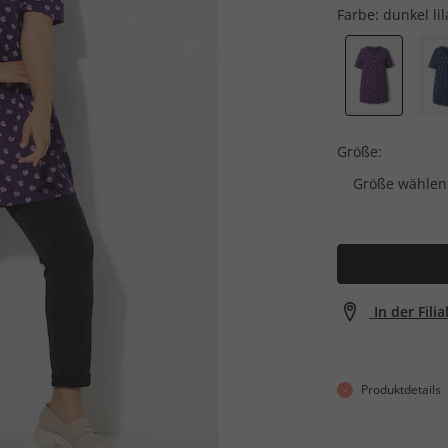
Farbe:
dunkel lil
Größe:
Größe wählen
In der Fili
Produktdetails