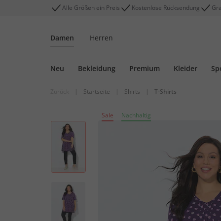
Alle Größen ein Preis
Kostenlose Rücksendung
Gra
Damen
Herren
Neu
Bekleidung
Premium
Kleider
Sp
Zurück
|
Startseite
|
Shirts
|
T-Shirts
Sale
Nachhaltig