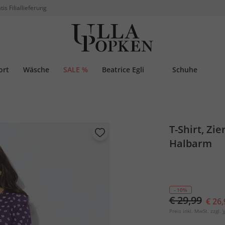
tis Filiallieferung
ort
Wäsche
SALE %
Beatrice Egli
Schuhe
T-Shirt, Zie
Halbarm
- 10%
€ 29,99
€ 26,
Preis inkl. MwSt. zzgl.
V