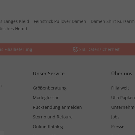
s Langes Kleid
Feinstrick Pullover Damen
Damen Shirt Kurzarm
stisches Hemd
is Filiallieferung
SSL Datensicherheit
Unser Service
Über uns
n
Größenberatung
Filialwelt
Modeglossar
Ulla Popken
Rücksendung anmelden
Unternehm
Storno und Retoure
Jobs
Online-Katalog
Presse