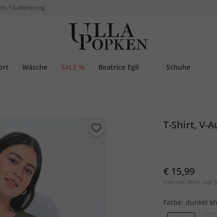
tis Filiallieferung
ort
Wäsche
SALE %
Beatrice Egli
Schuhe
T-Shirt, V-
€ 15,99
Preis inkl. MwSt. zzgl.
V
Farbe:
dunkel kh