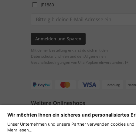
JP1880
Anmelden und Sparen
Mit deiner Bestellung erklärst du dich mit den
Datenschutzrichtlinien und den Allgemeinen
Geschäftsbedingungen von Ulla Popken einverstanden.
[+]
Rechnung
Nach
Weitere Onlineshops
Österreich