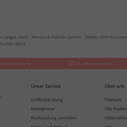
s Langes Kleid
Feinstrick Pullover Damen
Damen Shirt Kurzarm
stisches Hemd
is Filiallieferung
SSL Datensicherheit
Unser Service
Über uns
n
Größenberatung
Filialwelt
Modeglossar
Ulla Popken
Rücksendung anmelden
Unternehm
Storno und Retoure
Jobs