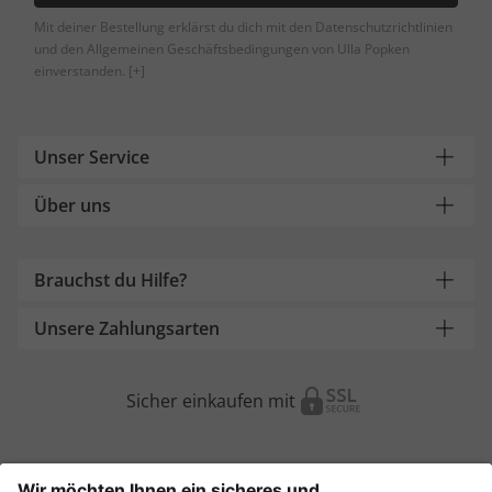
Mit deiner Bestellung erklärst du dich mit den Datenschutzrichtlinien
und den Allgemeinen Geschäftsbedingungen von Ulla Popken
einverstanden.
[+]
Unser Service
Über uns
Brauchst du Hilfe?
Unsere Zahlungsarten
Sicher einkaufen mit
Weitere Onlineshops