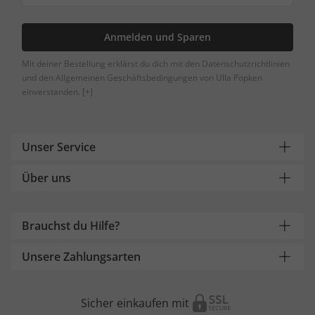
Anmelden und Sparen
Mit deiner Bestellung erklärst du dich mit den Datenschutzrichtlinien
und den Allgemeinen Geschäftsbedingungen von Ulla Popken
einverstanden.
[+]
Unser Service
Über uns
Brauchst du Hilfe?
Unsere Zahlungsarten
Sicher einkaufen mit