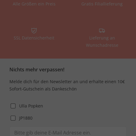
Alle Größen ein Preis
Gratis Filiallieferung
SSL Datensicherheit
Lieferung an
Wunschadresse
Nichts mehr verpassen!
Melde dich für den Newsletter an und erhalte einen 10€
Sofort-Gutschein als Dankeschön
Ulla Popken
JP1880