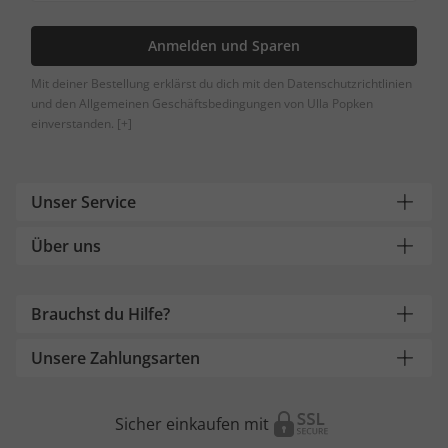
Anmelden und Sparen
Mit deiner Bestellung erklärst du dich mit den Datenschutzrichtlinien
und den Allgemeinen Geschäftsbedingungen von Ulla Popken
einverstanden.
[+]
Unser Service
Über uns
Brauchst du Hilfe?
Unsere Zahlungsarten
Sicher einkaufen mit