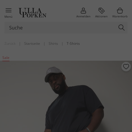
Anmelden
Aktionen
Warenkorb
Menü
Zurück
|
Startseite
|
Shirts
|
T-Shirts
Sale