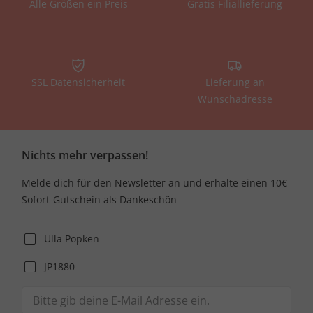
Alle Größen ein Preis
Gratis Filiallieferung
SSL Datensicherheit
Lieferung an
Wunschadresse
Nichts mehr verpassen!
Melde dich für den Newsletter an und erhalte einen 10€
Sofort-Gutschein als Dankeschön
Ulla Popken
JP1880