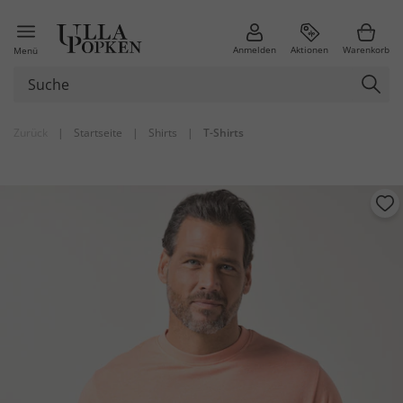
Anmelden
Aktionen
Warenkorb
Menü
Zurück
|
Startseite
|
Shirts
|
T-Shirts