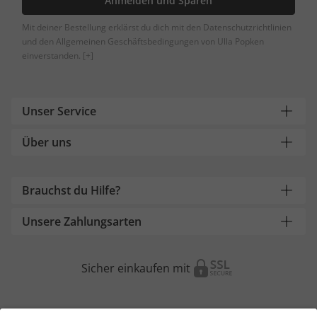
Anmelden und Sparen
Mit deiner Bestellung erklärst du dich mit den Datenschutzrichtlinien
und den Allgemeinen Geschäftsbedingungen von Ulla Popken
einverstanden.
[+]
Unser Service
Über uns
Brauchst du Hilfe?
Unsere Zahlungsarten
Sicher einkaufen mit