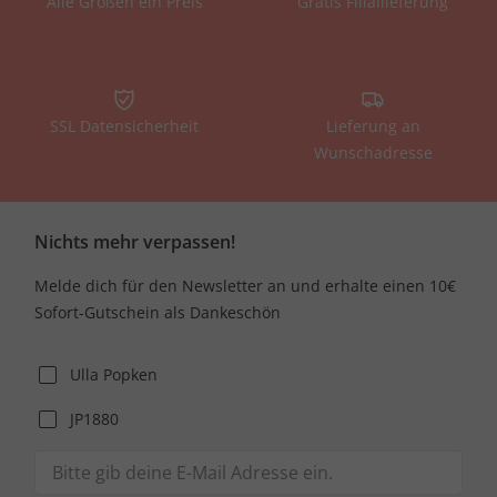
Alle Größen ein Preis
Gratis Filiallieferung
SSL Datensicherheit
Lieferung an
Wunschadresse
Nichts mehr verpassen!
Melde dich für den Newsletter an und erhalte einen 10€
Sofort-Gutschein als Dankeschön
Ulla Popken
JP1880