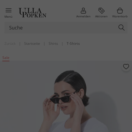
Anmelden
Aktionen
Warenkorb
Menü
Zurück
|
Startseite
|
Shirts
|
T-Shirts
Sale