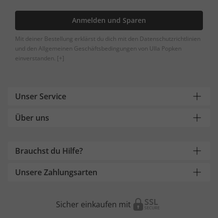
Anmelden und Sparen
Mit deiner Bestellung erklärst du dich mit den Datenschutzrichtlinien
und den Allgemeinen Geschäftsbedingungen von Ulla Popken
einverstanden.
[+]
Unser Service
Über uns
Brauchst du Hilfe?
Unsere Zahlungsarten
Sicher einkaufen mit