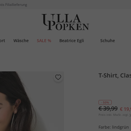
tis Filiallieferung
ort
Wäsche
SALE %
Beatrice Egli
Schuhe
T-Shirt, Cl
- 50%
€ 39,99
€ 19,
Preis inkl. MwSt. zzgl.
V
Farbe:
lindgrün