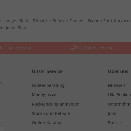
s Langes Kleid
Feinstrick Pullover Damen
Damen Shirt Kurzarm
im Jeans Blau
is Filiallieferung
SSL Datensicherheit
Unser Service
Über uns
n
Größenberatung
Filialwelt
Modeglossar
Ulla Popken
Rücksendung anmelden
Unternehm
Storno und Retoure
Jobs
Online-Katalog
Presse