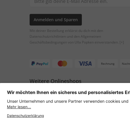
Anmelden und Sparen
Mit deiner Bestellung erklärst du dich mit den
Datenschutzrichtlinien und den Allgemeinen
Geschäftsbedingungen von Ulla Popken einverstanden.
[+]
Rechnung
Nach
Weitere Onlineshops
Österreich
Datenschutz
AGB
Widerruf erklären
Lie