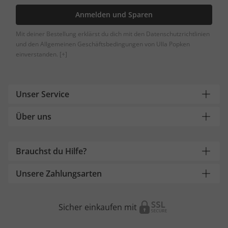
Anmelden und Sparen
Mit deiner Bestellung erklärst du dich mit den Datenschutzrichtlinien
und den Allgemeinen Geschäftsbedingungen von Ulla Popken
einverstanden.
[+]
Unser Service
Über uns
Brauchst du Hilfe?
Unsere Zahlungsarten
Sicher einkaufen mit