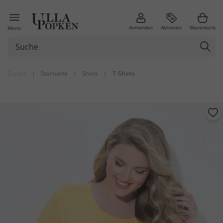
Anmelden
Aktionen
Warenkorb
Menü
Zurück
|
Startseite
|
Shirts
|
T-Shirts