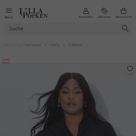
Anmelden
Aktionen
Warenkorb
Menü
Zurück
|
Startseite
|
Shirts
|
T-Shirts
Sale