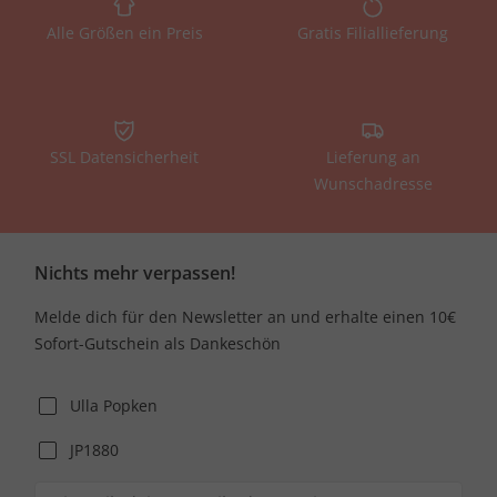
Alle Größen ein Preis
Gratis Filiallieferung
SSL Datensicherheit
Lieferung an
Wunschadresse
Nichts mehr verpassen!
Melde dich für den Newsletter an und erhalte einen 10€
Sofort-Gutschein als Dankeschön
Ulla Popken
JP1880