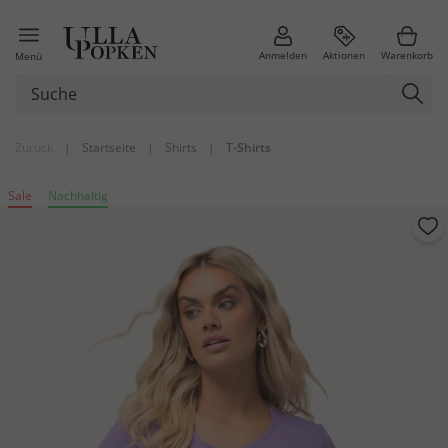
Anmelden
Aktionen
Warenkorb
Menü
Zurück
|
Startseite
|
Shirts
|
T-Shirts
Sale
Nachhaltig