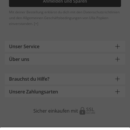
Anmelden und Sparen
Mit deiner Bestellung erklärst du dich mit den Datenschutzrichtlinien
und den Allgemeinen Geschäftsbedingungen von Ulla Popken
einverstanden.
[+]
Unser Service
Über uns
Brauchst du Hilfe?
Unsere Zahlungsarten
Sicher einkaufen mit