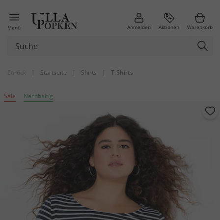
Anmelden
Aktionen
Warenkorb
Menü
Zurück
|
Startseite
|
Shirts
|
T-Shirts
Sale
Nachhaltig