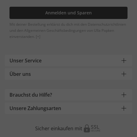
Anmelden und Sparen
Mit deiner Bestellung erklärst du dich mit den Datenschutzrichtlinien
und den Allgemeinen Geschäftsbedingungen von Ulla Popken
einverstanden.
[+]
Unser Service
Über uns
Brauchst du Hilfe?
Unsere Zahlungsarten
Sicher einkaufen mit