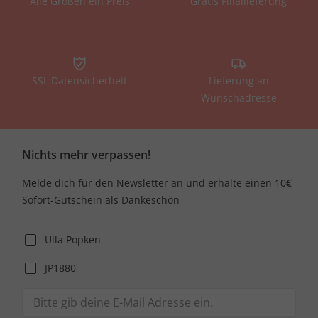
Alle Größen ein Preis
Gratis Filiallieferung
SSL Datensicherheit
Lieferung an
Wunschadresse
Nichts mehr verpassen!
Melde dich für den Newsletter an und erhalte einen 10€
Sofort-Gutschein als Dankeschön
Ulla Popken
JP1880