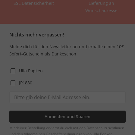
SSL Datensicherheit
Lieferung an
Wunschadresse
Nichts mehr verpassen!
Melde dich für den Newsletter an und erhalte einen 10€
Sofort-Gutschein als Dankeschön
Ulla Popken
JP1880
Anmelden und Sparen
Mit deiner Bestellung erklärst du dich mit den Datenschutzrichtlinien
und den Allgemeinen Geschäftsbedingungen von Ulla Popken