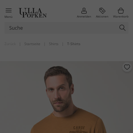
Anmelden
Aktionen
Warenkorb
Menü
Zurück
|
Startseite
|
Shirts
|
T-Shirts