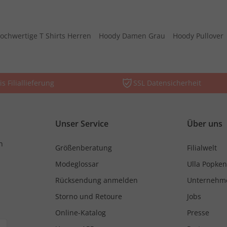
ochwertige T Shirts Herren
Hoody Damen Grau
Hoody Pullover
is Filiallieferung
SSL Datensicherheit
Unser Service
Über uns
n
Größenberatung
Filialwelt
Modeglossar
Ulla Popken
Rücksendung anmelden
Unternehm
Storno und Retoure
Jobs
Online-Katalog
Presse