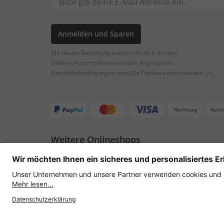
Anmelden und Sparen
Mit deiner Bestellung erklärst du dich mit den
Datenschutzrichtlinien und den Allgemeinen
Geschäftsbedingungen von Ulla Popken einverstanden.
[+]
Rechnung
Nach
Weitere Onlineshops
Österreich
Datenschutz
AGB
Widerruf erklären
Lie