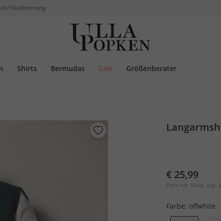
tis Filiallieferung
n
Shirts
Bermudas
Sale
Größenberater
Langarmshir
€ 25,99
Preis inkl. MwSt. zzgl.
V
Farbe:
offwhite