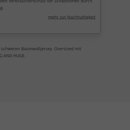
r den Verbraucherschutz vor Schadstoffen durch
g.
mehr zur Nachhaltigkeit
 schweren Baumwolljersey. Oversized mit
NG AND HUGE.