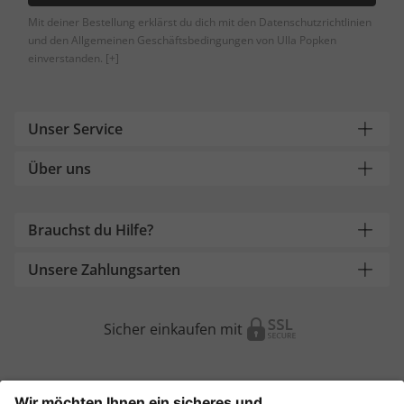
Mit deiner Bestellung erklärst du dich mit den Datenschutzrichtlinien
und den Allgemeinen Geschäftsbedingungen von Ulla Popken
einverstanden.
[+]
Unser Service
Über uns
Brauchst du Hilfe?
Unsere Zahlungsarten
Sicher einkaufen mit
Weitere Onlineshops