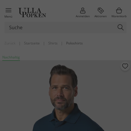
Anmelden
Aktionen
Warenkorb
Menü
Zurück
|
Startseite
|
Shirts
|
Poloshirts
Nachhaltig