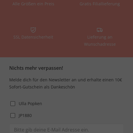
Alle Größen ein Preis
Gratis Filiallieferung
SSL Datensicherheit
Lieferung an
Wunschadresse
Nichts mehr verpassen!
Melde dich für den Newsletter an und erhalte einen 10€
Sofort-Gutschein als Dankeschön
Ulla Popken
JP1880