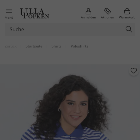
Anmelden
Aktionen
Warenkorb
Menü
Zurück
|
Startseite
|
Shirts
|
Poloshirts