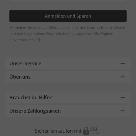
Anmelden und Sparen
Mit deiner Bestellung erklärst du dich mit den Datenschutzrichtlinien
und den Allgemeinen Geschäftsbedingungen von Ulla Popken
einverstanden.
[+]
Unser Service
Über uns
Brauchst du Hilfe?
Unsere Zahlungsarten
Sicher einkaufen mit