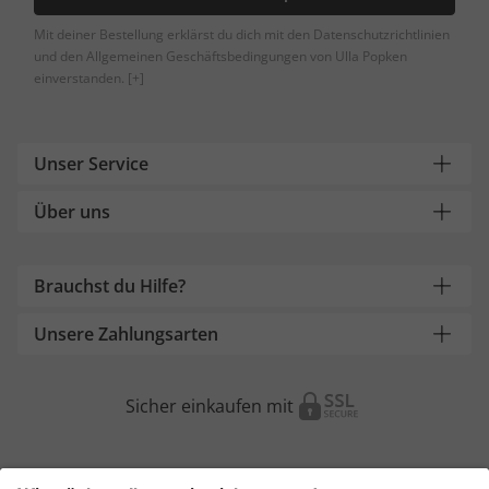
Mit deiner Bestellung erklärst du dich mit den Datenschutzrichtlinien
und den Allgemeinen Geschäftsbedingungen von Ulla Popken
einverstanden.
[+]
Unser Service
Über uns
Brauchst du Hilfe?
Unsere Zahlungsarten
Sicher einkaufen mit
Weitere Onlineshops