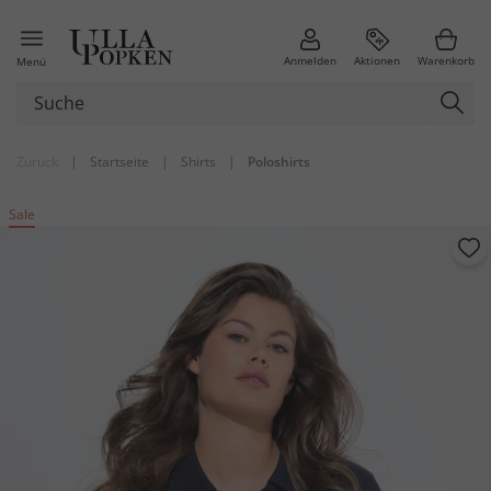
Anmelden
Aktionen
Warenkorb
Menü
Zurück
|
Startseite
|
Shirts
|
Poloshirts
Sale