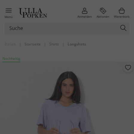
Anmelden
Aktionen
Warenkorb
Menü
Zurück
|
Startseite
|
Shirts
|
Longshirts
Nachhaltig