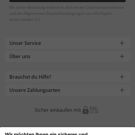
Mit deiner Bestellung erklärst du dich mit den Datenschutzrichtlinien
und den Allgemeinen Geschäftsbedingungen von Ulla Popken
einverstanden.
[+]
Unser Service
Über uns
Brauchst du Hilfe?
Unsere Zahlungsarten
Sicher einkaufen mit
Weitere Onlineshops