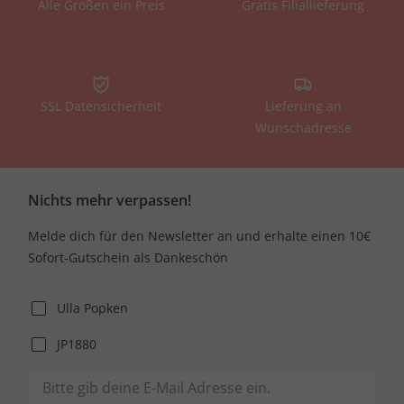
Alle Größen ein Preis
Gratis Filiallieferung
SSL Datensicherheit
Lieferung an
Wunschadresse
Nichts mehr verpassen!
Melde dich für den Newsletter an und erhalte einen 10€
Sofort-Gutschein als Dankeschön
Ulla Popken
JP1880