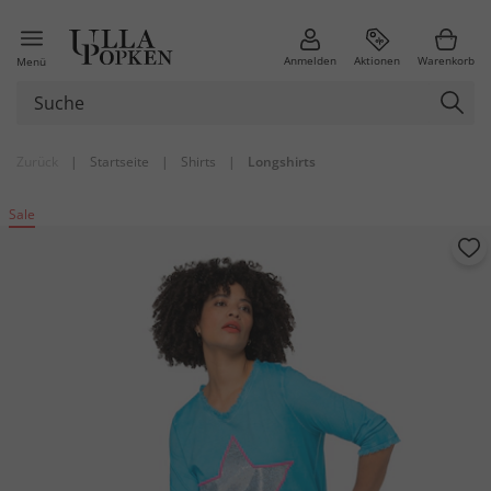
Anmelden
Aktionen
Warenkorb
Menü
Zurück
|
Startseite
|
Shirts
|
Longshirts
Sale