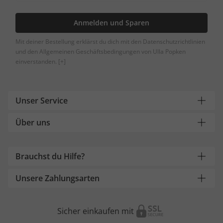
Anmelden und Sparen
Mit deiner Bestellung erklärst du dich mit den Datenschutzrichtlinien
und den Allgemeinen Geschäftsbedingungen von Ulla Popken
einverstanden.
[+]
Unser Service
Über uns
Brauchst du Hilfe?
Unsere Zahlungsarten
Sicher einkaufen mit