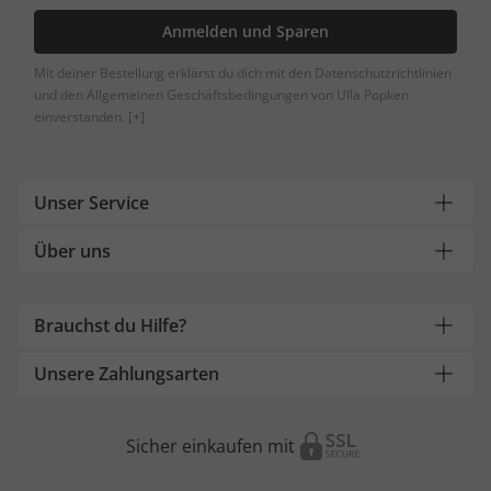
Anmelden und Sparen
Mit deiner Bestellung erklärst du dich mit den Datenschutzrichtlinien
und den Allgemeinen Geschäftsbedingungen von Ulla Popken
einverstanden.
[+]
Unser Service
Über uns
Brauchst du Hilfe?
Unsere Zahlungsarten
Sicher einkaufen mit