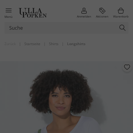
Anmelden
Aktionen
Warenkorb
Menü
Zurück
|
Startseite
|
Shirts
|
Longshirts