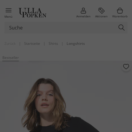
Anmelden
Aktionen
Warenkorb
Menü
Zurück
|
Startseite
|
Shirts
|
Longshirts
Bestseller