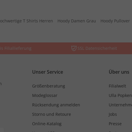
ochwertige T Shirts Herren
Hoody Damen Grau
Hoody Pullover
is Filiallieferung
SSL Datensicherheit
Unser Service
Über uns
n
Größenberatung
Filialwelt
Modeglossar
Ulla Popken
Rücksendung anmelden
Unternehm
Storno und Retoure
Jobs
Online-Katalog
Presse