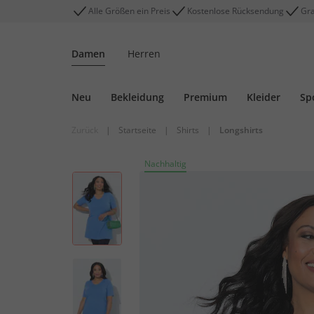
Alle Größen ein Preis
Kostenlose Rücksendung
Gra
Damen
Herren
Neu
Bekleidung
Premium
Kleider
Sp
Zurück
|
Startseite
|
Shirts
|
Longshirts
Nachhaltig