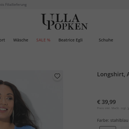
tis Filiallieferung
ort
Wäsche
SALE %
Beatrice Egli
Schuhe
Longshirt, 
€ 39,99
Preis inkl. MwSt. zzgl.
V
Farbe:
stahlblau