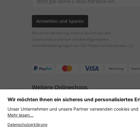
Anmelden und Sparen
Mit deiner Bestellung erklärst du dich mit den
Datenschutzrichtlinien und den Allgemeinen
Geschäftsbedingungen von Ulla Popken einverstanden.
[+]
Rechnung
Nach
Weitere Onlineshops
Österreich
Datenschutz
AGB
Widerruf erklären
Lie