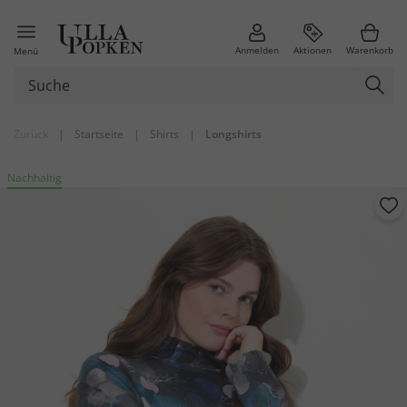
Anmelden
Aktionen
Warenkorb
Menü
Zurück
|
Startseite
|
Shirts
|
Longshirts
Nachhaltig