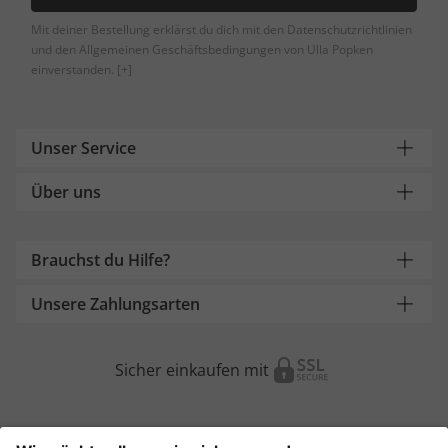
Mit deiner Bestellung erklärst du dich mit den Datenschutzrichtlinien
und den Allgemeinen Geschäftsbedingungen von Ulla Popken
einverstanden.
[+]
Unser Service
Über uns
Brauchst du Hilfe?
Unsere Zahlungsarten
Sicher einkaufen mit
Weitere Onlineshops