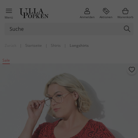
Anmelden
Aktionen
Warenkorb
Menü
Zurück
|
Startseite
|
Shirts
|
Longshirts
Sale