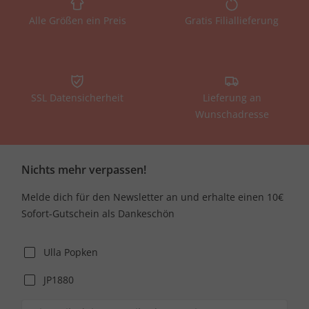
Alle Größen ein Preis
Gratis Filiallieferung
SSL Datensicherheit
Lieferung an
Wunschadresse
Nichts mehr verpassen!
Melde dich für den Newsletter an und erhalte einen 10€
Sofort-Gutschein als Dankeschön
Ulla Popken
JP1880