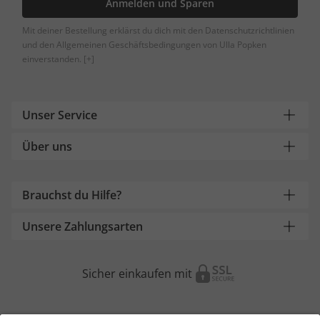
Anmelden und Sparen
Mit deiner Bestellung erklärst du dich mit den Datenschutzrichtlinien
und den Allgemeinen Geschäftsbedingungen von Ulla Popken
einverstanden.
[+]
Unser Service
Über uns
Brauchst du Hilfe?
Unsere Zahlungsarten
Sicher einkaufen mit