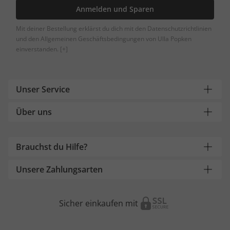
Anmelden und Sparen
Mit deiner Bestellung erklärst du dich mit den Datenschutzrichtlinien
und den Allgemeinen Geschäftsbedingungen von Ulla Popken
einverstanden.
[+]
Unser Service
Über uns
Brauchst du Hilfe?
Unsere Zahlungsarten
Sicher einkaufen mit