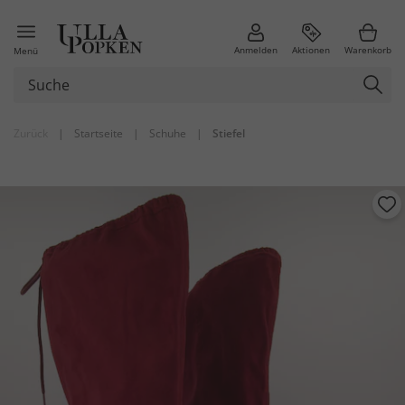
Anmelden
Aktionen
Warenkorb
Menü
Zurück
|
Startseite
|
Schuhe
|
Stiefel