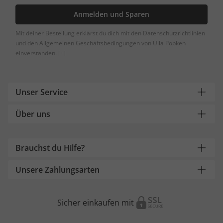
Anmelden und Sparen
Mit deiner Bestellung erklärst du dich mit den Datenschutzrichtlinien
und den Allgemeinen Geschäftsbedingungen von Ulla Popken
einverstanden.
[+]
Unser Service
Über uns
Brauchst du Hilfe?
Unsere Zahlungsarten
Sicher einkaufen mit