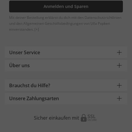
Anmelden und Sparen
Mit deiner Bestellung erklärst du dich mit den Datenschutzrichtlinien
und den Allgemeinen Geschäftsbedingungen von Ulla Popken
einverstanden.
[+]
Unser Service
Über uns
Brauchst du Hilfe?
Unsere Zahlungsarten
Sicher einkaufen mit