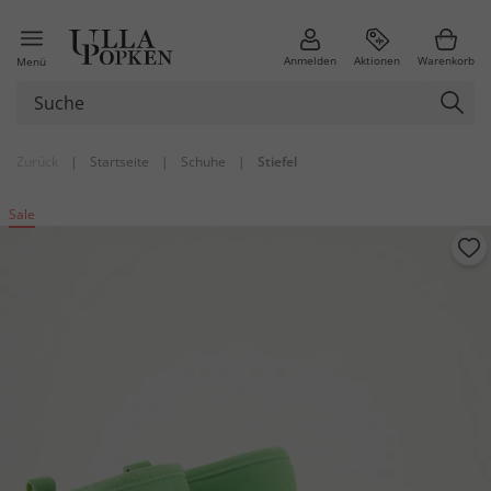
Anmelden
Aktionen
Warenkorb
Menü
Zurück
|
Startseite
|
Schuhe
|
Stiefel
Sale