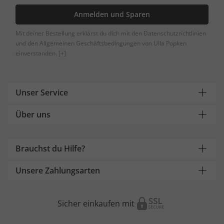
Anmelden und Sparen
Mit deiner Bestellung erklärst du dich mit den Datenschutzrichtlinien
und den Allgemeinen Geschäftsbedingungen von Ulla Popken
einverstanden.
[+]
Unser Service
Über uns
Brauchst du Hilfe?
Unsere Zahlungsarten
Sicher einkaufen mit