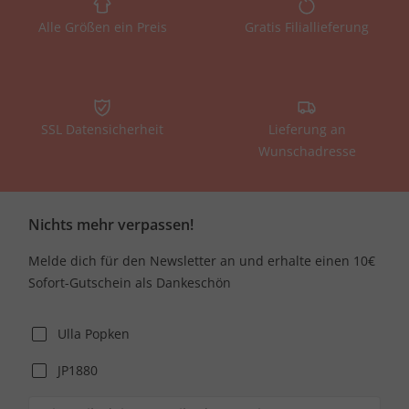
Alle Größen ein Preis
Gratis Filiallieferung
SSL Datensicherheit
Lieferung an
Wunschadresse
Nichts mehr verpassen!
Melde dich für den Newsletter an und erhalte einen 10€
Sofort-Gutschein als Dankeschön
Ulla Popken
JP1880