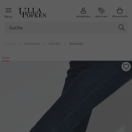
Anmelden
Aktionen
Warenkorb
Menü
Zurück
|
Startseite
|
Schuhe
|
Sneaker
Sale