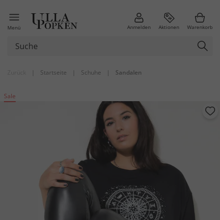
Anmelden
Aktionen
Warenkorb
Menü
Zurück
|
Startseite
|
Schuhe
|
Sandalen
Sale