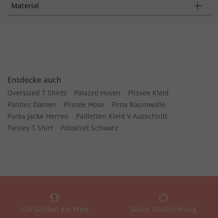
Material
Entdecke auch
Oversized T Shirts
Palazzo Hosen
Plissee Kleid
Panties Damen
Plissee Hose
Pima Baumwolle
Parka Jacke Herren
Pailletten Kleid V Ausschnitt
Paisley T Shirt
Poloshirt Schwarz
Alle Größen ein Preis
Gratis Filiallieferung