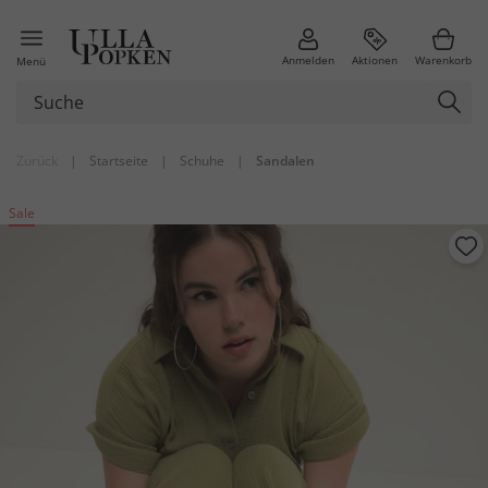
Anmelden
Aktionen
Warenkorb
Menü
Zurück
|
Startseite
|
Schuhe
|
Sandalen
Sale