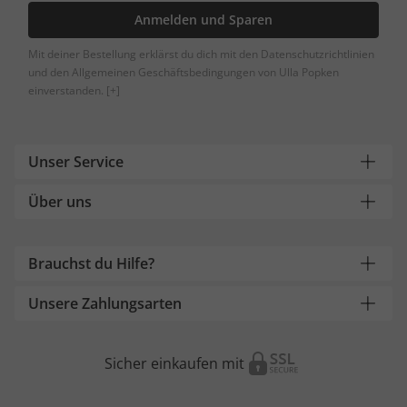
Anmelden und Sparen
Mit deiner Bestellung erklärst du dich mit den Datenschutzrichtlinien
und den Allgemeinen Geschäftsbedingungen von Ulla Popken
einverstanden.
[+]
Unser Service
Über uns
Brauchst du Hilfe?
Unsere Zahlungsarten
Sicher einkaufen mit